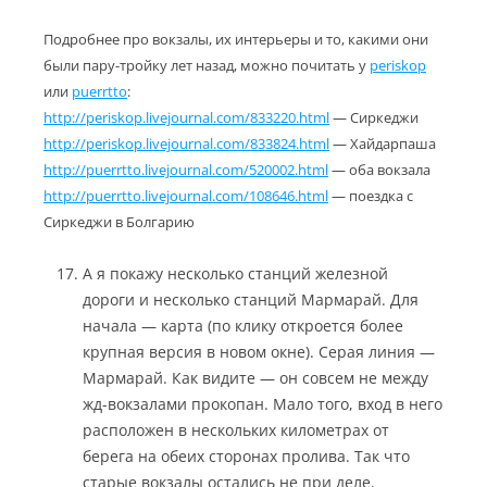
Подробнее про вокзалы, их интерьеры и то, какими они
были пару-тройку лет назад, можно почитать у
periskop
или
puerrtto
:
http://periskop.livejournal.com/833220.html
— Сиркеджи
http://periskop.livejournal.com/833824.html
— Хайдарпаша
http://puerrtto.livejournal.com/520002.html
— оба вокзала
http://puerrtto.livejournal.com/108646.html
— поездка с
Сиркеджи в Болгарию
А я покажу несколько станций железной
дороги и несколько станций Мармарай. Для
начала — карта (по клику откроется более
крупная версия в новом окне). Серая линия —
Мармарай. Как видите — он совсем не между
жд-вокзалами прокопан. Мало того, вход в него
расположен в нескольких километрах от
берега на обеих сторонах пролива. Так что
старые вокзалы остались не при деле.