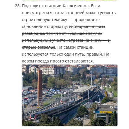
Подходит к станции Казлычешме. Если
присмотреться, то за станцией можно увидеть
строительную технику — продолжается
обновление старых путей.
старые рельсы
разобраны, так что от «большой земли»
используемый участок отрезан (а с ним — и
старые вокзалы)
. На самой станции
используется только один путь, правый. На
левом поезда просто отстаиваются.