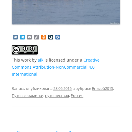
V
T
E
C
O
L
M
K
e
m
o
d
i
a
l
a
p
n
v
i
e
i
y
o
e
l
g
l
L
k
J
.
This work
by
aik
is licensed under a
Creative
r
i
l
o
R
a
n
a
u
u
Commons Attribution-NonCommercial 4.0
m
k
s
r
International
s
n
n
a
i
l
Запись опубликована
28.06.2015
в рубрике
Енисей2015
,
k
i
Путевые заметки
,
путешествия
,
Россия
.