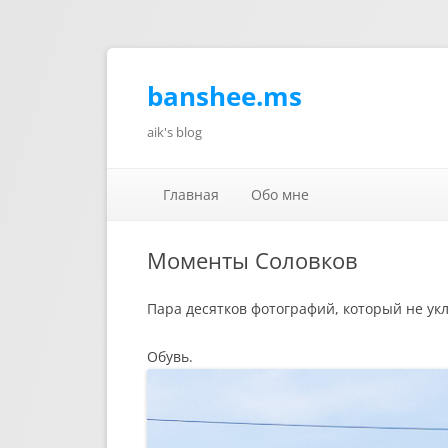
banshee.ms
aik's blog
Главная
Обо мне
Моменты Соловков
Пара десятков фотографий, который не ук
Обувь.