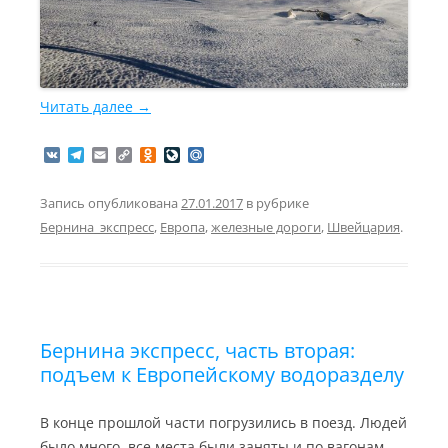
Читать далее
→
V
T
E
C
O
L
M
K
e
m
o
d
i
a
l
a
p
n
v
i
e
i
y
o
e
l
Запись опубликована
27.01.2017
в рубрике
g
l
L
k
J
.
Бернина_экспресс
,
Европа
,
железные дороги
,
Швейцария
.
r
i
l
o
R
a
n
a
u
u
m
k
s
r
s
n
n
a
i
l
k
i
Бернина экспресс, часть вторая:
подъем к Европейскому водоразделу
В конце прошлой части погрузились в поезд. Людей
было много, все места были заняты и по вагонам