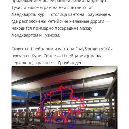
продолжением более ранней линии Ландкварт —
Тузис и километраж на ней считается от
Ландкварта. Кур — столица кантона Граубюнден,
где расположены Ретийские железные дороги —
находится примерно посередине между
Ландквартом и Тузисом.
Силуэты Швейцарии и кантона Граубюнден у ЖД-
вокзала в Куре. Синее — Швейцария (правда
зеркально), красное — Граубюнден.