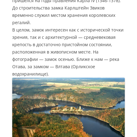
пришелся на годы правления Карла IV (1346-1378).
До строительства замка Карлштейн Звиков
временно служил местом хранения королевских
регалий.
В целом, замок интересен как с исторической точки
зрения, так и с архитектурной — средневековая
крепость в достаточно пристойном состоянии,
расположенная в живописном месте. На
фотографии — замок осенью. Ближе к нам — река
Отава, за замком — Влтава (Орликское
водохранилище).