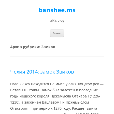
banshee.ms
aik's blog
Перейти к содержимому
Меню
Архив рубрики:
Звиков
Чехия 2014: замок Звиков
Hrad Zvikov находится на мысе у слияния двух рек —
Влтавы и Отавы. Замок был заложен в последние
годы чешского короля Пржемысла Отакара I (1226-
1230), а закончен Вацлавом I и Пржемыслом
Отакаром II примерно к 1270 году. Расцвет замка