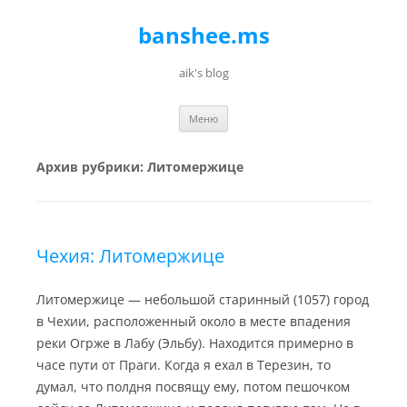
banshee.ms
aik's blog
Перейти к содержимому
Меню
Архив рубрики:
Литомержице
Чехия: Литомержице
Литомержице — небольшой старинный (1057) город
в Чехии, расположенный около в месте впадения
реки Огрже в Лабу (Эльбу). Находится примерно в
часе пути от Праги. Когда я ехал в Терезин, то
думал, что полдня посвящу ему, потом пешочком