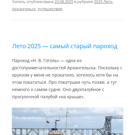
e
i
y
o
e
l
Запись опубликована
23.08.2025
в рубрике
2025 Лето
,
g
l
L
k
J
.
Архангельск
,
путешествия
.
r
i
l
o
R
a
n
a
u
u
m
k
s
r
s
n
n
a
i
l
k
i
Лето 2025 — самый старый пароход
Пароход «Н. В. Гоголь» — одна из
достопримечательностей Архангельска. Поскольку с
круизом у меня не прокатило, хотелось хотя бы на
этом покататься. Про покатушки чуть позже, а тут
немного о самом судне. Оно двухпалубное с
прогулочной палубой «на крыше».