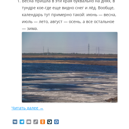
Весна пришла в эти края буквально на днях, в
тундре кое-где еще видно снег и лёд. Вообще,
календарь тут примерно такой: июнь — весна,
июль — лето, август — осень, а все остальное
— зима.
Читать далее
→
V
T
E
C
O
L
M
K
e
m
o
d
i
a