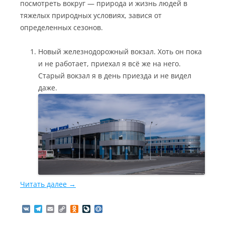
посмотреть вокруг — природа и жизнь людей в
тяжелых природных условиях, завися от
определенных сезонов.
Новый железнодорожный вокзал. Хоть он пока
и не работает, приехал я всё же на него.
Старый вокзал я в день приезда и не видел
даже.
Читать далее
→
V
T
E
C
O
L
M
K
e
m
o
d
i
a
l
a
p
n
v
i