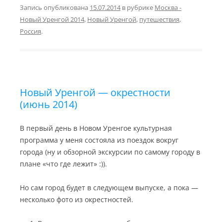
e
i
y
o
e
l
Запись опубликована
15.07.2014
в рубрике
Москва -
g
l
L
k
J
.
Новый Уренгой 2014
,
Новый Уренгой
,
путешествия
,
r
i
l
o
R
a
n
a
u
u
Россия
.
m
k
s
r
s
n
n
a
i
l
k
i
Новый Уренгой — окрестности
(июнь 2014)
В первый день в Новом Уренгое культурная
программа у меня состояла из поездок вокруг
города (ну и обзорной экскурсии по самому городу в
плане «что где лежит» :)).
Но сам город будет в следующем выпуске, а пока —
несколько фото из окрестностей.