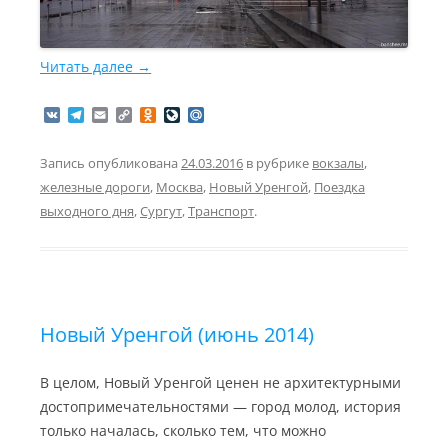
Читать далее
→
V
T
E
C
O
L
M
K
e
m
o
d
i
a
l
a
p
n
v
i
e
i
y
o
e
l
Запись опубликована
24.03.2016
в рубрике
вокзалы
,
g
l
L
k
J
.
железные дороги
,
Москва
,
Новый Уренгой
,
Поездка
r
i
l
o
R
a
n
a
u
u
выходного дня
,
Сургут
,
Транспорт
.
m
k
s
r
s
n
n
a
i
l
k
i
Новый Уренгой (июнь 2014)
В целом, Новый Уренгой ценен не архитектурными
достопримечательностями — город молод, история
только началась, сколько тем, что можно