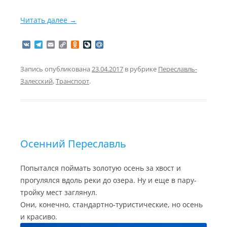
Читать далее
→
V
T
E
C
O
L
M
K
e
m
o
d
i
a
l
a
p
n
v
i
e
i
y
o
e
l
Запись опубликована
23.04.2017
в рубрике
Переславль-
g
l
L
k
J
.
Залесский
,
Транспорт
.
r
i
l
o
R
a
n
a
u
u
m
k
s
r
s
n
n
a
i
l
k
i
Осенний Переславль
Попытался поймать золотую осень за хвост и
прогулялся вдоль реки до озера. Ну и еще в пару-
тройку мест заглянул.
Они, конечно, стандартно-туристические, но осень
и красиво.