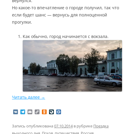
вернулся.
Но какое-то впечатление о городе получил, так что
если будет шанс — вернусь для полноценной
прогулки.
Как обычно, город начинается с вокзала.
Читать далее
→
V
T
E
C
O
L
M
K
e
m
o
d
i
a
l
a
p
n
v
i
e
i
y
o
e
l
Запись опубликована
07.10.2014
в рубрике
Поездка
g
l
L
k
J
.
выходного дня
,
Псков
,
путешествия
,
Россия
.