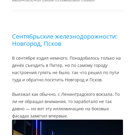
r
i
l
o
R
a
n
a
u
u
m
k
s
r
s
n
n
a
i
l
k
i
Сентябрьские железнодорожности:
Новгород, Псков
В сентябре ездил немного. Понадобилось только на
денёк съездить в Питер, но по самому городу
настроения гулять не было, так что решил по пути
туда и обратно посетить Новгород и Псков.
Выезжал как обычно, с Ленинградского вокзала. То
ли не обращал внимания, то заработало не так
давно — но вот эту иллюминацию на боковых
фасадах заметил впервые.