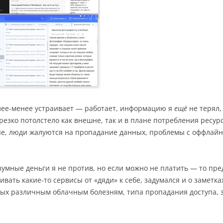
олее-менее устраивает — работает, информацию я
ещё
не терял,
езко потолстело как внешне, так и в плане потребления ресур
ые, люди жалуются на пропадание данных, проблемы с оффлайн
умные деньги я не против, но если можно не платить — то пред
ать какие-то сервисы от «дяди» к себе, задумался и о заметках
х различным облачным болезням, типа пропадания доступа, з