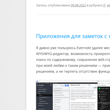
l
a
p
n
v
i
e
i
y
o
e
l
Запись опубликована
09.08.2022
в рубрике
IT
,
w
g
l
L
k
J
.
r
i
l
o
R
a
n
a
u
u
m
k
s
r
s
n
n
a
i
l
Приложения для заметок с х
k
i
Я давно уже пользуюсь Evernote (далее ме
WYSIWYG-редактор, возможность прикрепл
поиск по содержимому, сохранение веб-стр
при моей любви к таким решениям — прият
решением, а не терпеть отсутствие функц