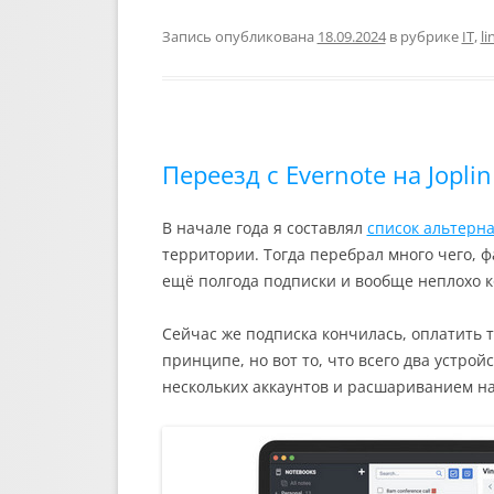
K
e
m
o
d
i
a
l
a
p
n
v
i
e
i
y
o
e
l
Запись опубликована
18.09.2024
в рубрике
IT
,
li
g
l
L
k
J
.
r
i
l
o
R
a
n
a
u
u
m
k
s
r
s
n
n
a
i
l
Переезд с Evernote на Joplin
k
i
В начале года я составлял
список альтерна
территории. Тогда перебрал много чего, ф
ещё полгода подписки и вообще неплохо 
Сейчас же подписка кончилась, оплатить т
принципе, но вот то, что всего два устро
нескольких аккаунтов и расшариванием на 