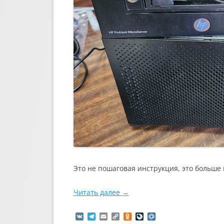
Это не пошаговая инструкция, это больше 
Читать далее
→
V
T
E
C
O
L
M