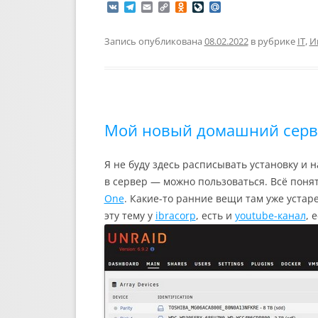
V
T
E
C
O
L
M
K
e
m
o
d
i
a
l
a
p
n
v
i
e
i
y
o
e
l
Запись опубликована
08.02.2022
в рубрике
IT
,
И
g
l
L
k
J
.
r
i
l
o
R
a
n
a
u
u
m
k
s
r
s
n
n
a
i
l
Мой новый домашний сервер
k
i
Я не буду здесь расписывать установку и 
в сервер — можно пользоваться. Всё поня
One
. Какие-то ранние вещи там уже устар
эту тему у
ibracorp
, есть и
youtube-канал
, 