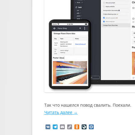
Так что нашелся повод свалить. Поехали.
Читать далее
→
V
T
E
C
O
L
M
K
e
m
o
d
i
a