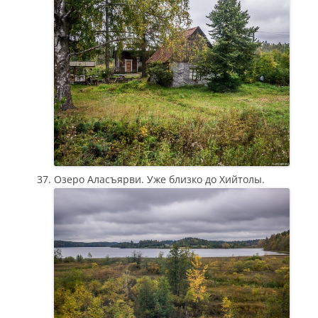
Озеро Аласъярви. Уже близко до Хийтолы.