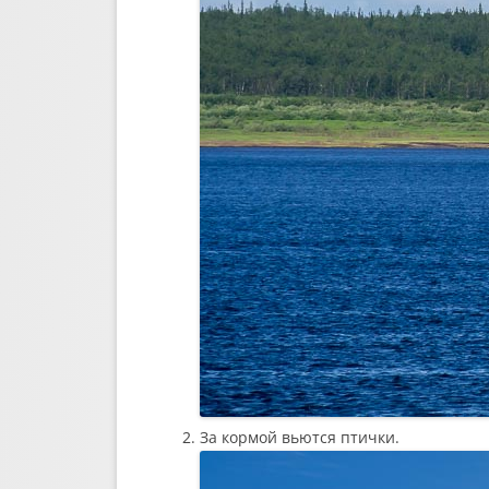
За кормой вьются птички.