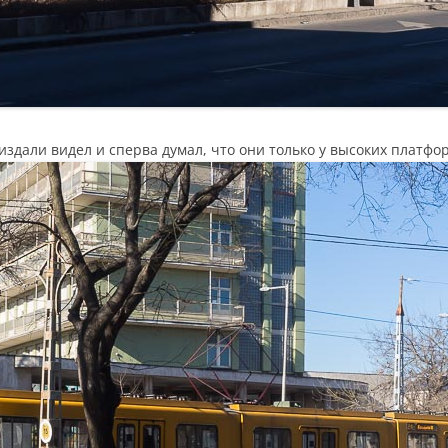
издали видел и сперва думал, что они только у высоких платфо