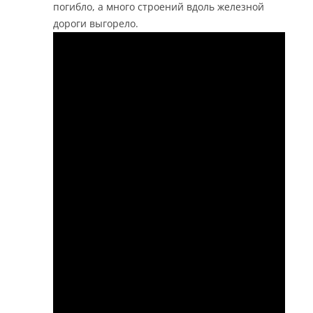
погибло, а много строений вдоль железной
дороги выгорело.