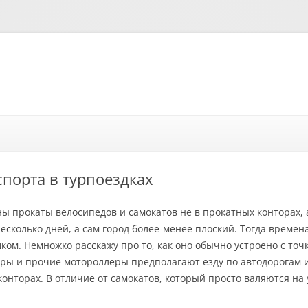
Перейти к содержимому
спорта в турпоездках
ы прокаты велосипедов и самокатов не в прокатных конторах, а
несколько дней, а сам город более-менее плоский. Тогда време
ом. Немножко расскажу про то, как оно обычно устроено с точ
еры и прочие мотороллеры предполагают езду по автодорогам и
конторах. В отличие от самокатов, который просто валяются на 