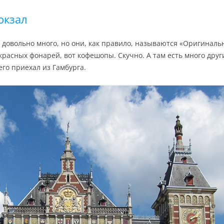
окзал
довольно много, но они, как правило, называются «Оригиналь
л красных фонарей, вот кофешопы. Скучно. А там есть много дру
го приехал из Гамбурга.