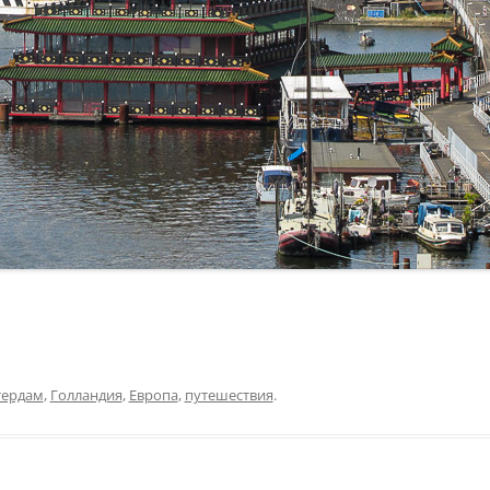
тердам
,
Голландия
,
Европа
,
путешествия
.