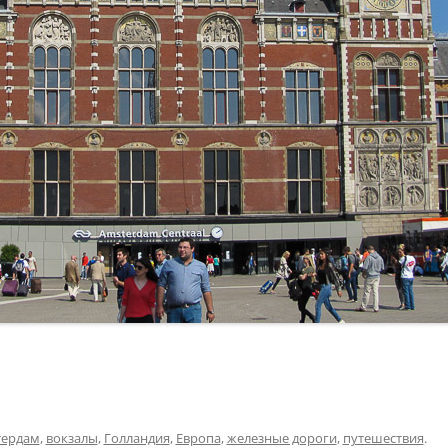
тердам
,
вокзалы
,
Голландия
,
Европа
,
железные дороги
,
путешествия
.