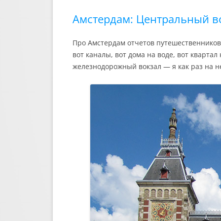
n
a
i
l
Амстердам: Центральный в
k
i
Про Амстердам отчетов путешественников 
вот каналы, вот дома на воде, вот кварта
железнодорожный вокзал — я как раз на не