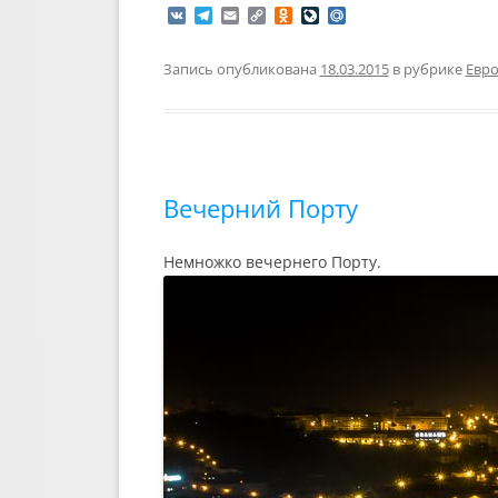
V
T
E
C
O
L
M
K
e
m
o
d
i
a
l
a
p
n
v
i
e
i
y
o
e
l
Запись опубликована
18.03.2015
в рубрике
Евр
g
l
L
k
J
.
r
i
l
o
R
a
n
a
u
u
m
k
s
r
s
n
n
a
i
l
Вечерний Порту
k
i
Немножко вечернего Порту.