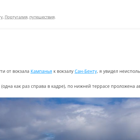
ту
,
Португалия
,
путешествия
.
ути от вокзала
Кампанья
к вокзалу
Сан-Бенту
, я увидел неиспо
 (одна как раз справа в кадре), по нижней террасе проложена а