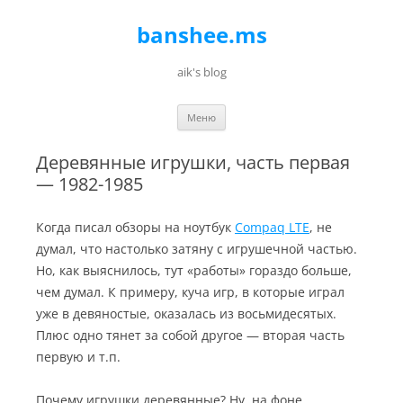
banshee.ms
aik's blog
Перейти к содержимому
Меню
Деревянные игрушки, часть первая
— 1982-1985
Когда писал обзоры на ноутбук
Compaq LTE
, не
думал, что настолько затяну с игрушечной частью.
Но, как выяснилось, тут «работы» гораздо больше,
чем думал. К примеру, куча игр, в которые играл
уже в девяностые, оказалась из восьмидесятых.
Плюс одно тянет за собой другое — вторая часть
первую и т.п.
Почему игрушки деревянные? Ну, на фоне