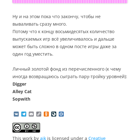
Ну и на этом пока что закончу, чтобы не
вываливать сразу много.
Потому что к концу восьмидесятых количество
выпускаемых игр всё увеличивалось и дальше
может быть сложно в одном посте игры даже за
один год уместить.
Личный золотой фонд из перечисленного (к чему
иногда возвращаюсь сыграть пару-тройку уровней):
Digger
Alley Cat
Sopwith
V
T
E
C
O
L
M
K
e
m
o
d
i
a
l
a
p
n
v
i
e
i
y
o
e
l
g
l
L
k
J
.
This work
by
aik
is licensed under a
Creative
r
i
l
o
R