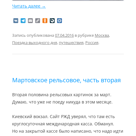
Читать далее
→
V
T
E
C
O
L
M
K
e
m
o
d
i
a
l
a
p
n
v
i
e
i
y
o
e
l
Запись опубликована
07.04.2016
в рубрике
Москва
,
g
l
L
k
J
.
Поездка выходного дня
,
путешествия
,
Россия
.
r
i
l
o
R
a
n
a
u
u
m
k
s
r
s
n
n
a
i
l
k
i
Мартовское рельсовое, часть вторая
Вторая половина рельсовых картинок за март.
Думаю, что уже не поеду никуда в этом месяце.
Киевский вокзал. Сайт РЖД уверял, что там есть
круглосуточная международная касса. Обманул.
Но на закрытой кассе было написано, что надо идти