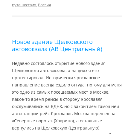
r
i
l
o
R
a
n
a
u
u
путешествия
,
Россия
.
m
k
s
r
s
n
n
a
i
l
k
i
Новое здание Щелковского
автовокзала (АВ Центральный)
Недавно состоялось открытие нового здания
Щелковского автовокзала, а на днях я его
протестировал. Исторически ярославское
направление всегда ездило оттуда, потому для меня
это одно из самых посещаемых мест в Москве.
Какое-то время рейсы в сторону Ярославля
обслуживались на ВДНХ, но с закрытием тамошней
автостанции рейс Ярославль-Москва перешел на
«Северные ворота» (Ховрино), а остальные
вернулись на Щелковскую (Центральную)