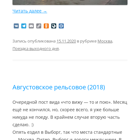
Читать далее
→
V
T
E
C
O
L
M
K
e
m
o
d
i
a
l
a
p
n
v
i
e
i
y
o
e
l
Запись опубликована
15.11.2020
в рубрике
Москва
,
g
l
L
k
J
.
Поездка выходного дня
.
r
i
l
o
R
a
n
a
u
u
m
k
s
r
s
n
n
a
i
l
k
i
Августовское рельсовое (2018)
Очередной пост вида «что вижу — то и пою». Месяц
ещё не кончился, но, скорее всего, я уже больше
никуда не поеду. В крайнем случае вторую часть
сделаю. :)
Опять ездил в Выборг, так что места стандартные
— Москва, Питер, Выборг и дороги между ними. В