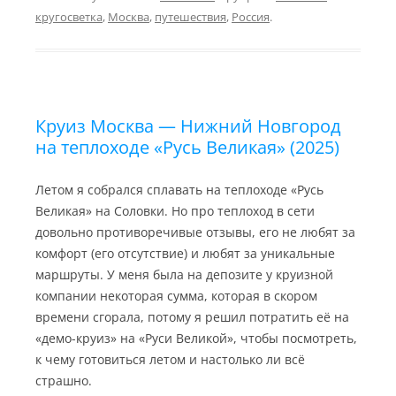
g
l
L
k
J
.
кругосветка
,
Москва
,
путешествия
,
Россия
.
r
i
l
o
R
a
n
a
u
u
m
k
s
r
s
n
n
a
i
l
k
i
Круиз Москва — Нижний Новгород
на теплоходе «Русь Великая» (2025)
Летом я собрался сплавать на теплоходе «Русь
Великая» на Соловки. Но про теплоход в сети
довольно противоречивые отзывы, его не любят за
комфорт (его отсутствие) и любят за уникальные
маршруты. У меня была на депозите у круизной
компании некоторая сумма, которая в скором
времени сгорала, потому я решил потратить её на
«демо-круиз» на «Руси Великой», чтобы посмотреть,
к чему готовиться летом и настолько ли всё
страшно.