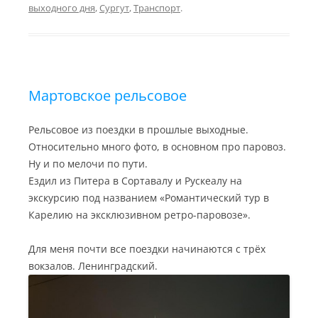
a
n
a
u
u
выходного дня
,
Сургут
,
Транспорт
.
m
k
s
r
s
n
n
a
i
l
k
i
Мартовское рельсовое
Рельсовое из поездки в прошлые выходные.
Относительно много фото, в основном про паровоз.
Ну и по мелочи по пути.
Ездил из Питера в Сортавалу и Рускеалу на
экскурсию под названием «Романтический тур в
Карелию на эксклюзивном ретро-паровозе».
Для меня почти все поездки начинаются с трёх
вокзалов. Ленинградский.