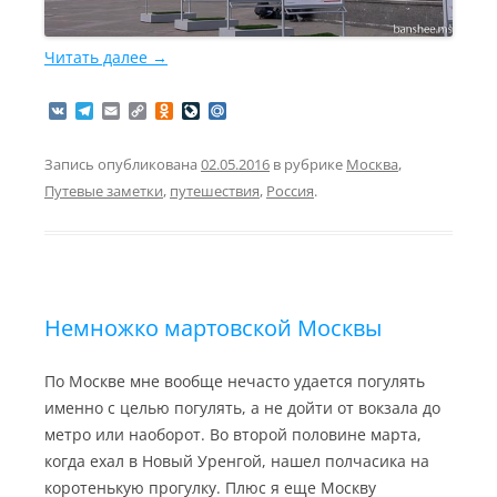
Читать далее
→
V
T
E
C
O
L
M
K
e
m
o
d
i
a
l
a
p
n
v
i
e
i
y
o
e
l
Запись опубликована
02.05.2016
в рубрике
Москва
,
g
l
L
k
J
.
Путевые заметки
,
путешествия
,
Россия
.
r
i
l
o
R
a
n
a
u
u
m
k
s
r
s
n
n
a
i
l
k
i
Немножко мартовской Москвы
По Москве мне вообще нечасто удается погулять
именно с целью погулять, а не дойти от вокзала до
метро или наоборот. Во второй половине марта,
когда ехал в Новый Уренгой, нашел полчасика на
коротенькую прогулку. Плюс я еще Москву