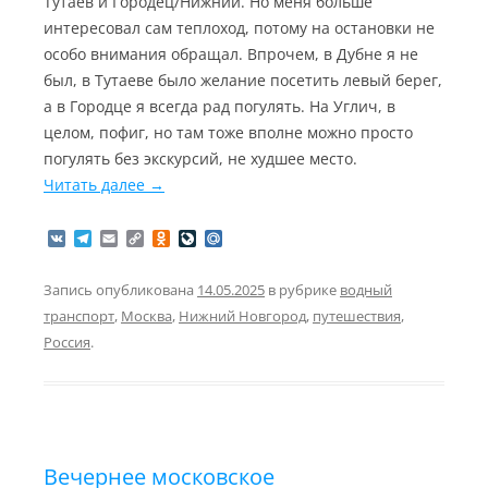
Тутаев и Городец/Нижний. Но меня больше
интересовал сам теплоход, потому на остановки не
особо внимания обращал. Впрочем, в Дубне я не
был, в Тутаеве было желание посетить левый берег,
а в Городце я всегда рад погулять. На Углич, в
целом, пофиг, но там тоже вполне можно просто
погулять без экскурсий, не худшее место.
Читать далее
→
V
T
E
C
O
L
M
K
e
m
o
d
i
a
l
a
p
n
v
i
e
i
y
o
e
l
Запись опубликована
14.05.2025
в рубрике
водный
g
l
L
k
J
.
транспорт
,
Москва
,
Нижний Новгород
,
путешествия
,
r
i
l
o
R
a
n
a
u
u
Россия
.
m
k
s
r
s
n
n
a
i
l
k
i
Вечернее московское