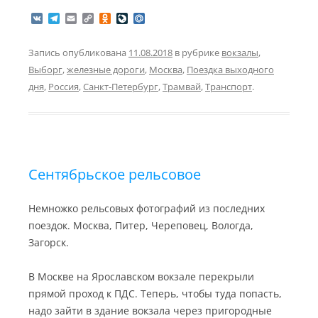
V
T
E
C
O
L
M
K
e
m
o
d
i
a
l
a
p
n
v
i
e
i
y
o
e
l
Запись опубликована
11.08.2018
в рубрике
вокзалы
,
g
l
L
k
J
.
Выборг
,
железные дороги
,
Москва
,
Поездка выходного
r
i
l
o
R
a
n
a
u
u
дня
,
Россия
,
Санкт-Петербург
,
Трамвай
,
Транспорт
.
m
k
s
r
s
n
n
a
i
l
k
i
Сентябрьское рельсовое
Немножко рельсовых фотографий из последних
поездок. Москва, Питер, Череповец, Вологда,
Загорск.
В Москве на Ярославском вокзале перекрыли
прямой проход к ПДС. Теперь, чтобы туда попасть,
надо зайти в здание вокзала через пригородные