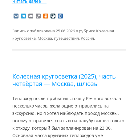
Читать далее
→
V
T
E
C
O
L
M
K
e
m
o
d
i
a
l
a
p
n
v
i
e
i
y
o
e
l
Запись опубликована
25.06.2026
в рубрике
Колесная
g
l
L
k
J
.
кругосветка
,
Москва
,
путешествия
,
Россия
.
r
i
l
o
R
a
n
a
u
u
m
k
s
r
s
n
n
a
i
l
k
i
Колесная кругосветка (2025), часть
четвёртая — Москва, шлюзы
Теплоход после прибытия стоял у Речного вокзала
несколько часов, желающие отправились на
экскурсию, но я хотел наблюдать проход Москвы,
потому отправился спать и на палубу вышел только
к отходу, который был запланирован на 23:00.
Основная масса круизных теплоходов уже