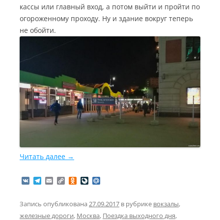
кассы или главный вход, а потом выйти и пройти по
огороженному проходу. Ну и здание вокруг теперь
не обойти.
Читать далее
→
V
T
E
C
O
L
M
K
e
m
o
d
i
a
l
a
p
n
v
i
e
i
y
o
e
l
Запись опубликована
27.09.2017
в рубрике
вокзалы
,
g
l
L
k
J
.
железные дороги
,
Москва
,
Поездка выходного дня
,
r
i
l
o
R