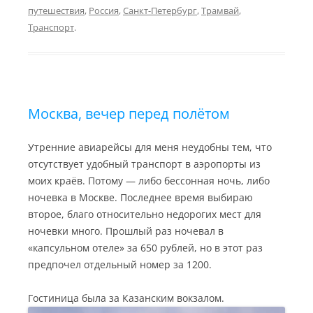
a
n
a
u
u
путешествия
,
Россия
,
Санкт-Петербург
,
Трамвай
,
m
k
s
r
Транспорт
.
s
n
n
a
i
l
k
i
Москва, вечер перед полётом
Утренние авиарейсы для меня неудобны тем, что
отсутствует удобный транспорт в аэропорты из
моих краёв. Потому — либо бессонная ночь, либо
ночевка в Москве. Последнее время выбираю
второе, благо относительно недорогих мест для
ночевки много. Прошлый раз ночевал в
«капсульном отеле» за 650 рублей, но в этот раз
предпочел отдельный номер за 1200.
Гостиница была за Казанским вокзалом.