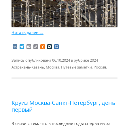
Читать далее
→
V
T
E
C
O
L
M
K
e
m
o
d
i
a
l
a
p
n
v
i
e
i
y
o
e
l
Запись опубликована
06.10.2024
в рубрике
2024
g
l
L
k
J
.
Астрахань-Казань
,
Москва
,
Путевые заметки
,
Россия
.
r
i
l
o
R
a
n
a
u
u
m
k
s
r
s
n
n
a
i
l
k
i
Круиз Москва-Санкт-Петербург, день
первый
В связи с тем, что в последние годы сперва из-за